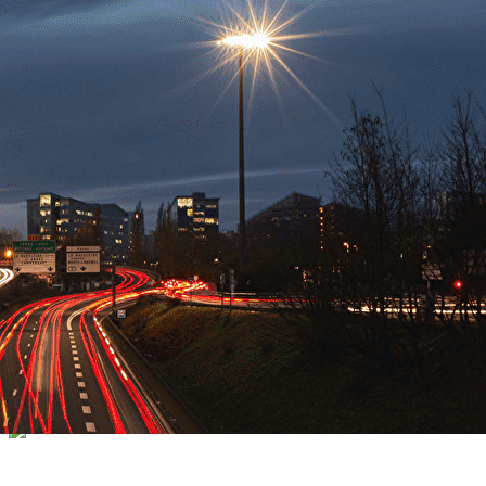
Exporter les lignes sélectionnées
Exporter toutes les colonnes
Exporter uniquement les colonnes affichées
Menu
<
>
Accueil
L'équipe
Contact
?>
Images de la page d'accueil
Cliquez pour éditer