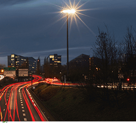
Exporter les lignes sélectionnées
Exporter toutes les colonnes
Exporter uniquement les colonnes affichées
Menu
<
>
Accueil
L'équipe
Contact
?>
Images de la page d'accueil
Cliquez pour éditer